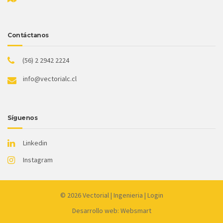
Contáctanos
(56) 2 2942 2224
info@vectorialc.cl
Síguenos
Linkedin
Instagram
© 2026
Vectorial
|
Ingenieria
|
Login
Desarrollo web: Websmart