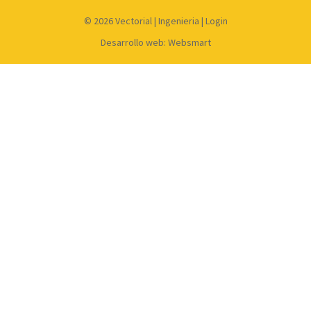
© 2026
Vectorial
|
Ingenieria
|
Login
Desarrollo web: Websmart
Link
partner:
dewagg
luxury12
liveslot168
luck365
kingceme
mantap168
koko303
harta138
joker99
gacor77
qq1221
qqdew