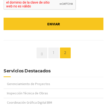
Página
Página
1
2
Servicios Destacados
Gerenciamiento de Proyectos
Inspección Técnica de Obras
Coordinación Gráfica Digital BIM