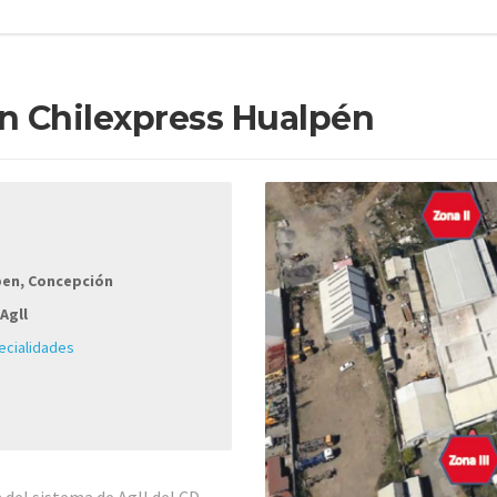
ón Chilexpress Hualpén
pen, Concepción
Agll
ecialidades