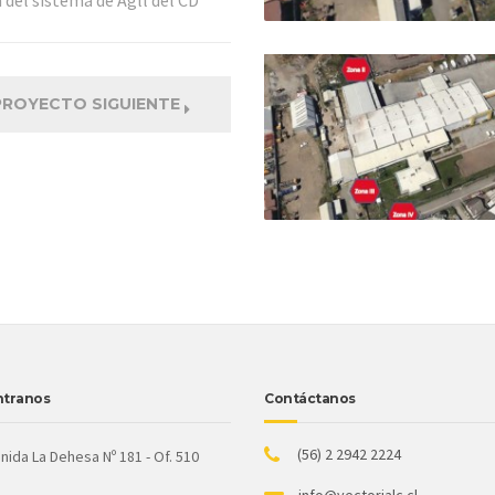
 del sistema de Agll del CD
PROYECTO SIGUIENTE
tranos
Contáctanos
(56) 2 2942 2224
ida La Dehesa Nº 181 - Of. 510
info@vectorialc.cl