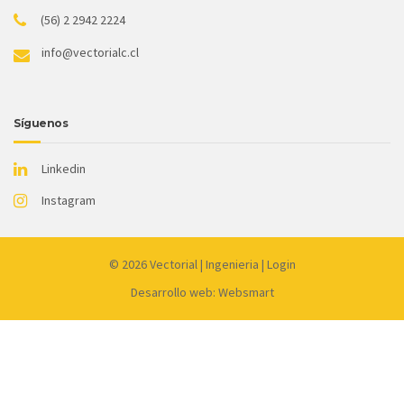
(56) 2 2942 2224
info@vectorialc.cl
Síguenos
Linkedin
Instagram
© 2026
Vectorial
|
Ingenieria
|
Login
Desarrollo web: Websmart
Link
partner:
dewagg
luxury12
liveslot168
luck365
kingceme
mantap168
koko303
harta138
joker99
gacor77
qq1221
qqdew