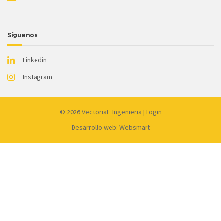
Síguenos
Linkedin
Instagram
© 2026
Vectorial
|
Ingenieria
|
Login
Desarrollo web: Websmart
Link
partner:
dewagg
luxury12
liveslot168
luck365
kingceme
mantap168
koko303
harta138
joker99
gacor77
qq1221
qqdew