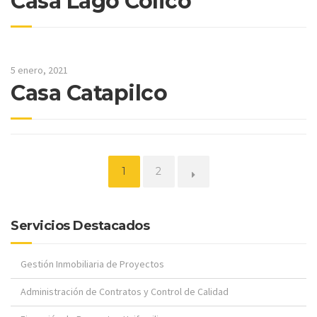
Casa Lago Colico
5 enero, 2021
Casa Catapilco
Página
Página
1
2
Servicios Destacados
Gestión Inmobiliaria de Proyectos
Administración de Contratos y Control de Calidad