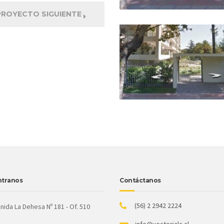
PROYECTO SIGUIENTE
tranos
Contáctanos
(56) 2 2942 2224
ida La Dehesa Nº 181 - Of. 510
info@vectorialc.cl