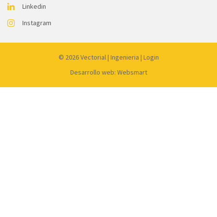
Linkedin
Instagram
© 2026
Vectorial
|
Ingenieria
|
Login
Desarrollo web: Websmart
Link
partner:
dewagg
luxury12
liveslot168
luck365
kingceme
mantap168
koko303
harta138
joker99
gacor77
qq1221
qqdew