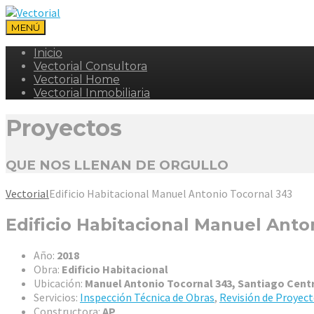
MENÚ
Inicio
Vectorial Consultora
Vectorial Home
Vectorial Inmobiliaria
Proyectos
QUE NOS LLENAN DE ORGULLO
Vectorial
Edificio Habitacional Manuel Antonio Tocornal 343
Edificio Habitacional Manuel Anto
Año:
2018
Obra:
Edificio Habitacional
Ubicación:
Manuel Antonio Tocornal 343, Santiago Cent
Servicios:
Inspección Técnica de Obras
,
Revisión de Proyec
Constructora:
AP