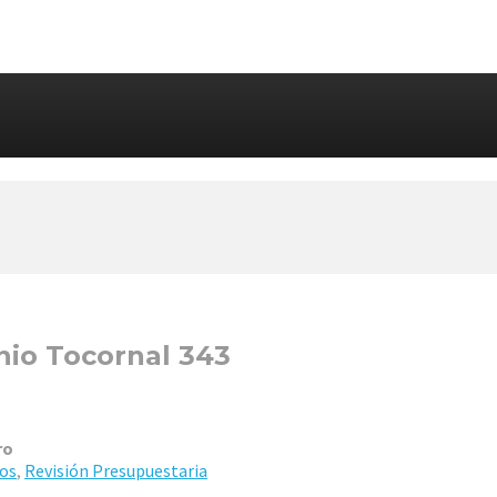
nio Tocornal 343
ro
tos
,
Revisión Presupuestaria