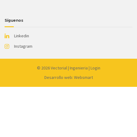
Síguenos
Linkedin
Instagram
© 2026
Vectorial
|
Ingenieria
|
Login
Desarrollo web: Websmart
Link
partner:
dewagg
luxury12
liveslot168
luck365
kingceme
mantap168
koko303
harta138
joker99
gacor77
qq1221
qqdew