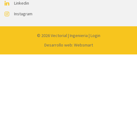
Linkedin
Instagram
© 2026
Vectorial
|
Ingenieria
|
Login
Desarrollo web: Websmart
Link
partner:
dewagg
luxury12
liveslot168
luck365
kingceme
mantap168
koko303
harta138
joker99
gacor77
qq1221
qqdew