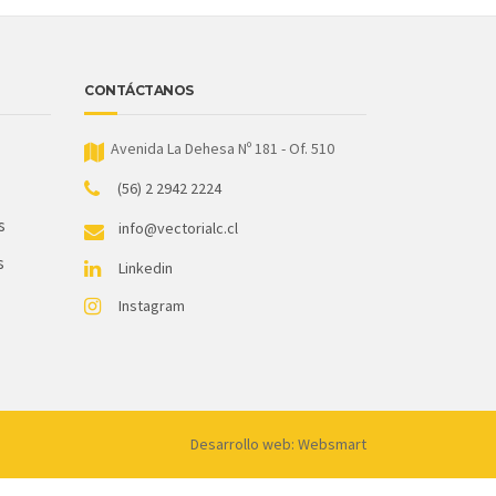
CONTÁCTANOS
Avenida La Dehesa Nº 181 - Of. 510
(56) 2 2942 2224
s
info@vectorialc.cl
s
Linkedin
Instagram
Desarrollo web: Websmart