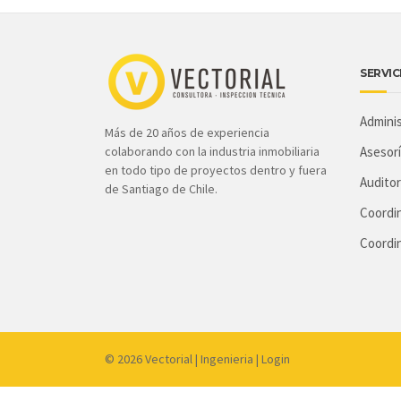
SERVIC
Admini
Más de 20 años de experiencia
colaborando con la industria inmobiliaria
Asesorí
en todo tipo de proyectos dentro y fuera
Auditor
de Santiago de Chile.
Coordin
Coordi
© 2026
Vectorial
|
Ingenieria
|
Login
Link