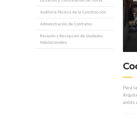
Auditoría Técnica de la Construcción
Administración de Contratos
Revisión y Recepción de Unidades
Habitacionales
Co
Para l
Arquit
antes d