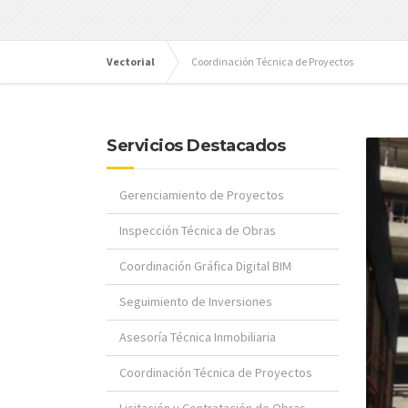
Vectorial
Coordinación Técnica de Proyectos
Servicios Destacados
Gerenciamiento de Proyectos
Inspección Técnica de Obras
Coordinación Gráfica Digital BIM
Seguimiento de Inversiones
Asesoría Técnica Inmobiliaria
Coordinación Técnica de Proyectos
Licitación y Contratación de Obras