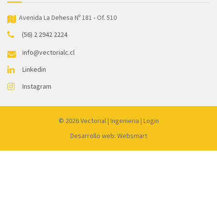
Avenida La Dehesa Nº 181 - Of. 510
(56) 2 2942 2224
info@vectorialc.cl
Linkedin
Instagram
© 2026
Vectorial
|
Ingenieria
|
Login
Desarrollo web: Websmart
Link
partner:
dewagg
luxury12
liveslot168
luck365
kingceme
mantap168
koko303
harta138
joker99
gacor77
qq1221
qqdew