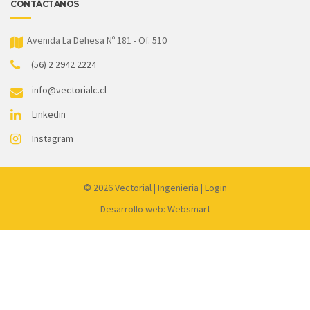
CONTÁCTANOS
Avenida La Dehesa Nº 181 - Of. 510
(56) 2 2942 2224
info@vectorialc.cl
Linkedin
Instagram
© 2026
Vectorial
|
Ingenieria
|
Login
Desarrollo web: Websmart
Link
partner:
dewagg
luxury12
liveslot168
luck365
kingceme
mantap168
koko303
harta138
joker99
gacor77
qq1221
qqdew